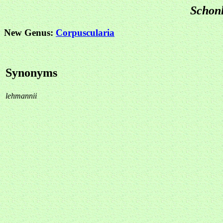
Schon
New Genus:
Corpuscularia
Synonyms
lehmannii